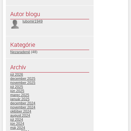
Autor blogu
lubomir1949
Kategórie
Nezaradené
(48)
Archív
júl 2026
december 2025
november 2025
júl 2025
jún 2025
marec 2025
január 2025
december 2024
november 2024
október 2024
august 2024
júl 2024
jún 2024
máj 2024