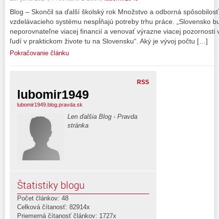
Blog – Skončil sa ďalší školský rok Množstvo a odborná spôsobilos
vzdelávacieho systému nespĺňajú potreby trhu práce. „Slovensko b
neporovnateľne viacej financií a venovať výrazne viacej pozornosti
ľudí v praktickom živote tu na Slovensku“. Aký je vývoj počtu […]
Pokračovanie článku
RSS
lubomir1949
lubomir1949.blog.pravda.sk
Len ďalšia Blog - Pravda
stránka
Štatistiky blogu
Počet článkov: 48
Celková čítanosť: 82914x
Priemerná čítanosť článkov: 1727x