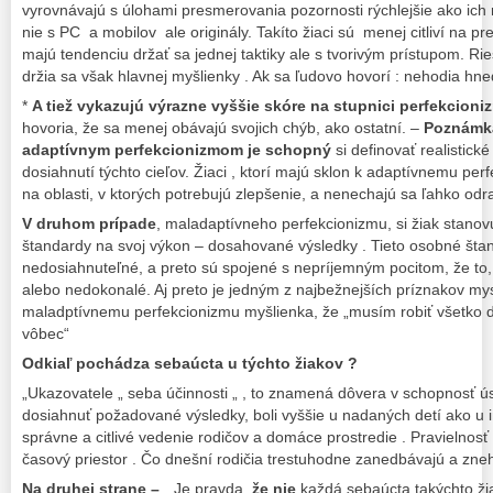
vyrovnávajú s úlohami presmerovania pozornosti rýchlejšie ako ich ro
nie s PC a mobilov ale originály. Takíto žiaci sú menej citliví na pr
majú tendenciu držať sa jednej taktiky ale s tvorivým prístupom. Rie
držia sa však hlavnej myšlienky . Ak sa ľudovo hovorí : nehodia hneď 
*
A tiež vykazujú výrazne vyššie skóre na stupnici perfekcioni
hovoria, že sa menej obávajú svojich chýb, ako ostatní. –
Poznámk
adaptívnym perfekcionizmom je schopný
si definovať realistick
dosiahnutí týchto cieľov. Žiaci , ktorí majú sklon k adaptívnemu pe
na oblasti, v ktorých potrebujú zlepšenie, a nenechajú sa ľahko odr
V druhom prípade
, maladaptívneho perfekcionizmu, si žiak stanov
štandardy na svoj výkon – dosahované výsledky . Tieto osobné šta
nedosiahnuteľné, a preto sú spojené s nepríjemným pocitom, že to,
alebo nedokonalé. Aj preto je jedným z najbežnejších príznakov my
maladptívnemu perfekcionizmu myšlienka, že „musím robiť všetko d
vôbec“
Odkiaľ pochádza sebaúcta u týchto žiakov ?
„Ukazovatele „ seba účinnosti „ , to znamená dôvera v schopnosť ú
dosiahnuť požadované výsledky, boli vyššie u nadaných detí ako u i
správne a citlivé vedenie rodičov a domáce prostredie . Pravielnosť
časový priestor . Čo dnešní rodičia trestuhodne zanedbávajú a zne
Na druhej strane –
„ Je pravda,
že nie
každá sebaúcta takýchto žia