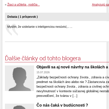
«
Žiaci a učitelia , rodičia ..
Analyzujú sa
Debata ( 1 príspevok )
Myslím, že vzdelanie s inteligenciou nesúvisí,... ...
Ďalšie články od tohto blogera
Objavili sa aj nové návrhy na školách a
15.07.2026
„Základy bezpečnosti ochrany života , zdravia a ci
predmet na školách áno alebo nie ? Zástancovia z
bezpečnosti ochrany života , zdravia a civilnej och
nevyhnutnosť v kontexte súčasnej globálnej nestabi
presvedčení, že tvárou v [...]
Čo nás čaká v budúcnosti ?