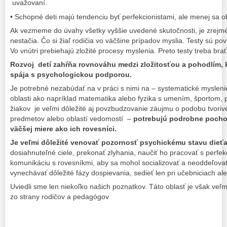
uvažovaní.
• Schopné deti majú tendenciu byť perfekcionistami, ale menej sa o
Ak vezmeme do úvahy všetky vyššie uvedené skutočnosti, je zrejmé,
nestačia. Čo si žiaľ rodičia vo väčšine prípadov myslia. Testy sú 
Vo vnútri prebiehajú zložité procesy myslenia. Preto testy treba br
Rozvoj detí zahŕňa rovnováhu medzi zložitosťou a pohodlím, k
spája s psychologickou podporou.
Je potrebné nezabúdať na v práci s nimi na – systematické mysleni
oblasti ako napríklad matematika alebo fyzika s umením, športom, 
žiakov je veľmi dôležité aj povzbudzovanie záujmu o podobu tvoriv
predmetov alebo oblastí vedomostí –
potrebujú podrobne pochop
väčšej miere ako ich rovesníci.
Je veľmi dôležité venovať pozornosť psychickému stavu dieťa
dosiahnuteľné ciele, prekonať zlyhania, naučiť ho pracovať s perfe
komunikáciu s rovesníkmi, aby sa mohol socializovať a neoddeľovať
vynechávať dôležité fázy dospievania, sedieť len pri učebniciach al
Uviedli sme len niekoľko našich poznatkov. Táto oblasť je však veľm
zo strany rodičov a pedagógov