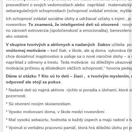
presvedčení o svojich vedomostiach alebo napríklad : matematickýc
sebaregulačných schopnostiach (schopnosť ovládať emócie, myšlien
Ich schopnosť zvládať sociálne úlohy a udržiavať vzťahy s inými , j
rovesníkov.
To znamená, že inteligentné deti sú otvorené
: nový
no zároveň extroverzia (spoločenskosť a emocionalita), benevolenci
ako ostatné.
V skupine tvorivých a aktívnych a nadaných žiakov
učitelia po
vnútornej motivácie –
keď žiak, v škole, ale aj doma vykonáva či
chce dosiahnuť majstrovstvo a usiluje sa o nové náročné úlohy – a 
napríklad z odmeny a trestu. Teda motivácie sú dôležitým ukazova
motivácia príčinou aj dôsledkom väčších schopností,“ hovoria peda
Dáme si otázku ? Kto sú to deti – žiaci , s tvorivým myslením,
odpoveď ale stojí za pokus
.
* Nadané deti sú najmä aktívne rýchlo si poradia s úlohami, ktoré s
pozornosti.
* Sú otvorení novým skúsenostiam.
* Vysoko motivovaní doma, v škole medzi rovesníkmi .
* Mať vysokú sebaúctu, hodnotia si každý úspech a majú radosť s tv
* Vyvinuli si verbálnu pracovnú pamäť, ktorá hrá dôležitú úlohu pri p