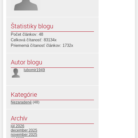
Štatistiky blogu
Počet článkov: 48
Celková čítanosť: 83134x
Priemerná čítanosť článkov: 1732x
Autor blogu
lubomir1949
Kategórie
Nezaradené
(48)
Archív
júl 2026
december 2025
november 2025