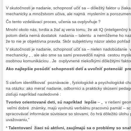
V skutočnosti je nadanie, schopnosť učiť sa – dôležitý faktor u žiak
mechanicky a množstvom učiva, ale najmä myslením a porozumení
Čo tento vzdelávací proces, učenia sa ovplyvňuje ?
Mnohí okolo nás, tvrdia a žiaľ aj veria tomu, že ak IQ (inteligenčný
potom dieťa nemá dostatok nadania – talentu a nemôžeme ho naz
že to nie je objektívna pravda. Skôr subjektívny názor alebo pohľa
V skutočnosti je nadanie, schopnosť učiť sa – nielen nadobúdanie
mechanicky „ , ale ako sme sa sami presvedčili najmä cestou mysl
osobnou komunikáciou . Je ovplyvnené niekoľkými dôležitými fakto
Ako najlepšie posúdiť schopnosti detí a uvoľniť potenciál pre
S cieľom identifikovať poznávacie , fyziologické a psychologické ch
na otázku: ako merať nadanie, odborníci a prakticky skúsení peda
zisťujú napríklad nasledovné :
Tvorivo orientované deti, sú napríklad lepšie
– „ v riešení geo
veľmi dobré známky, majú vyvinutú verbálnu pracovnú pamäť – sc
spracovávať informácie súvisiace so slovami, čo hrá dôležitú úlohu p
uvažovaniu,“
*
Talentovaní žiaci sú aktívni, zaujímajú sa o problémy so sna