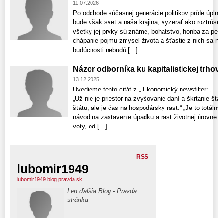
11.07.2026
Po odchode súčasnej generácie politikov príde úpln
bude však svet a naša krajina, vyzerať ako roztrú
všetky jej prvky sú známe, bohatstvo, honba za pen
chápanie pojmu zmysel života a šťastie z nich sa ne
budúcnosti nebudú [...]
Názor odborníka ku kapitalistickej trh
13.12.2025
Uvedieme tento citát z „ Ekonomický newsfilter: „ 
„Už nie je priestor na zvyšovanie daní a škrtanie š
štátu, ale je čas na hospodársky rast.“ „Je to totá
návod na zastavenie úpadku a rast životnej úrovne
vety, od [...]
RSS
lubomir1949
lubomir1949.blog.pravda.sk
Len ďalšia Blog - Pravda
stránka