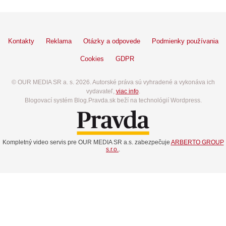
Kontakty
Reklama
Otázky a odpovede
Podmienky používania
Cookies
GDPR
© OUR MEDIA SR a. s. 2026. Autorské práva sú vyhradené a vykonáva ich
vydavateľ,
viac info
.
Blogovací systém Blog.Pravda.sk beží na technológií Wordpress.
Kompletný video servis pre OUR MEDIA SR a.s. zabezpečuje
ARBERTO GROUP
s.r.o.
.