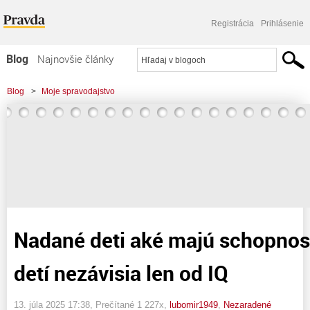
Registrácia
Prihlásenie
Blog
Najnovšie články
Najčítanejšie články
Blog
>
Moje spravodajstvo
Najkomentovanejšie články
>
Nadané deti aké majú schopnosti ? Schopnosti detí nezávisia len od IQ
Zoznam blogov
Komerčné blogy
Nadané deti aké majú schopnos
detí nezávisia len od IQ
13. júla 2025 17:38
, Prečítané 1 227x,
lubomir1949
,
Nezaradené